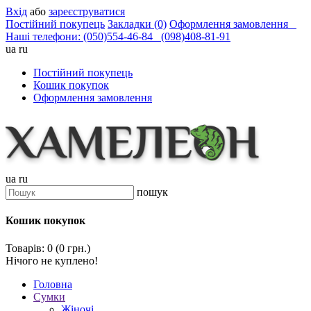
Вхід
або
зареєструватися
Постійний покупець
Закладки (0)
Оформлення замовлення
Наші телефони: (050)554-46-84 (098)408-81-91
ua
ru
Постійний покупець
Кошик покупок
Оформлення замовлення
ua
ru
пошук
Кошик покупок
Товарів: 0 (0 грн.)
Нічого не куплено!
Головна
Сумки
Жіночі