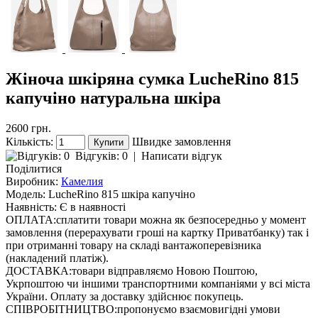
Жіноча шкіряна сумка LucheRino 815
капучіно натуральна шкіра
2600 грн.
Кількість:
Швидке замовлення
Відгуків: 0
|
Написати відгук
Поділитися
Виробник:
Камелия
Модель:
LucheRino 815 шкіра капучіно
Наявність:
Є в наявності
ОПЛАТА:
сплатити товари можна як безпосередньо у момент
замовлення (перерахувати гроші на картку Приватбанку) так і
при отриманні товару на складі вантажоперевізника
(накладений платіж).
ДОСТАВКА:
товари відправляємо Новою Поштою,
Укрпоштою чи іншими транспортними компаніями у всі міста
України. Оплату за доставку здійснює покупець.
СПІВРОБІТНИЦТВО:
пропонуємо взаємовигідні умови