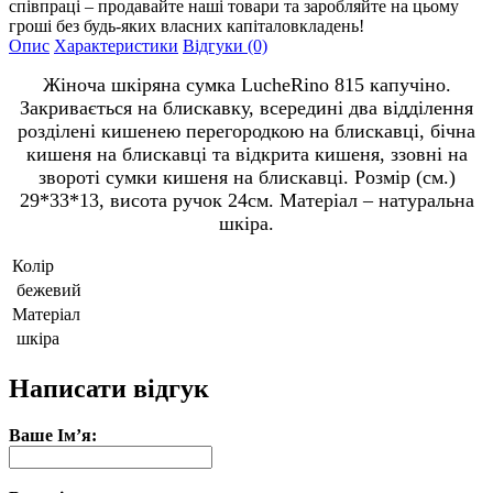
співпраці – продавайте наші товари та заробляйте на цьому
гроші без будь-яких власних капіталовкладень!
Опис
Характеристики
Відгуки (0)
Жіноча шкіряна сумка LucheRino 815 капучіно.
Закривається на блискавку, всередині два відділення
розділені кишенею перегородкою на блискавці, бічна
кишеня на блискавці та відкрита кишеня, ззовні на
звороті сумки кишеня на блискавці. Розмір (см.)
29*33*13, висота ручок 24см. Матеріал – натуральна
шкіра.
Колір
бежевий
Матеріал
шкіра
Написати відгук
Ваше Ім’я: