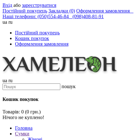
Вхід
або
зареєструватися
Постійний покупець
Закладки (0)
Оформлення замовлення
Наші телефони: (050)554-46-84 (098)408-81-91
ua
ru
Постійний покупець
Кошик покупок
Оформлення замовлення
ua
ru
пошук
Кошик покупок
Товарів: 0 (0 грн.)
Нічого не куплено!
Головна
Сумки
Жіночі